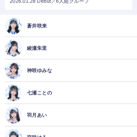
2026.01.28 Debut／6人組グループ
蒼井咲来
綾瀬朱里
神咲ゆみな
七瀬ことの
羽月あい