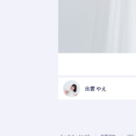
出雲 やえ