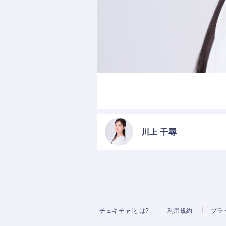
川上 千尋
チェキチャ!とは?
利用規約
プラ