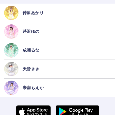
仲原あかり
芹沢ゆの
成瀬るな
天音きき
未南もえか