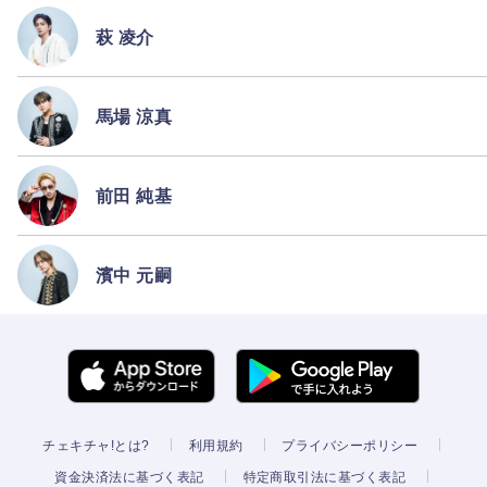
萩 凌介
馬場 涼真
前田 純基
濱中 元嗣
チェキチャ!とは?
利用規約
プライバシーポリシー
資金決済法に基づく表記
特定商取引法に基づく表記