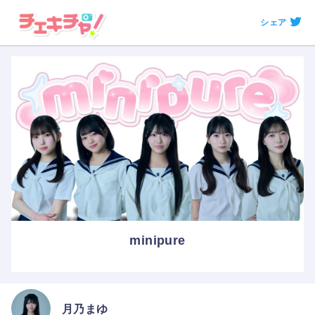
シェア
minipure
月乃まゆ